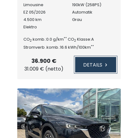
Limousine
190kW (258PS)
EZ 05/2026
Automatik
4.500 km
Grau
Elektro
**
CO
komb.:0.0 g/km
CO
Klasse:A
2
2
**
Stromverb .komb.:16.6 kWh/100km
36.900 €
DETAILS
31.009 € (netto)