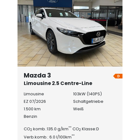
Mazda 3
Limousine 2.5 Centre-Line
Limousine
103kW (140PS)
EZ 07/2026
Schaltgetriebe
1.500 km
Weiß
Benzin
**
CO
komb.:135.0 g/km
CO
Klasse:D
2
2
**
Verb.komb.: 6.0 l/100km