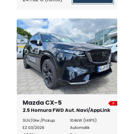
Mazda CX-5
2.5 Homura FWD Aut. Navi/AppLink
SUV/Glw./Pickup
104kW (141PS)
EZ 03/2026
Automatik