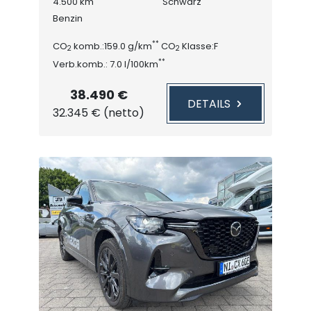
4.500 km
Schwarz
Benzin
**
CO
komb.:159.0 g/km
CO
Klasse:F
2
2
**
Verb.komb.: 7.0 l/100km
38.490 €
DETAILS
32.345 € (netto)