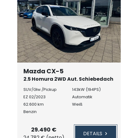
Mazda CX-5
2.5 Homura 2WD Aut. Schiebedach
SUV/Glw./Pickup
143kW (194PS)
EZ 02/2023
Automatik
62.600 km
Weiß
Benzin
29.490 €
DETAILS
24.782 € (netto)