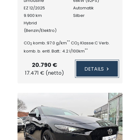
Limousine
68kW (92PS)
EZ 12/2025
Automatik
9.900 km
Silber
Hybrid
(Benzin/Elektro)
**
CO
komb.:97.0 g/km
CO
Klasse:C Verb.
2
2
**
komb. b. entl. Batt.: 4.2 l/100km
20.790 €
DETAILS
17.471 € (netto)