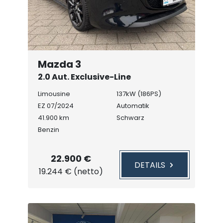
Mazda 3
2.0 Aut. Exclusive-Line
Navi/Kamera
Limousine
137kW (186PS)
EZ 07/2024
Automatik
41.900 km
Schwarz
Benzin
22.900 €
DETAILS
19.244 € (netto)