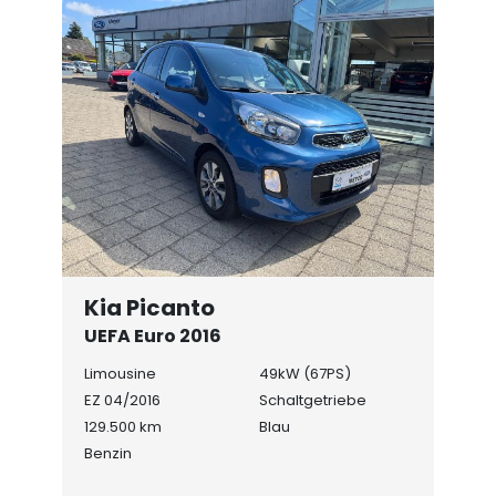
Kia Picanto
UEFA Euro 2016
Limousine
49kW (67PS)
EZ 04/2016
Schaltgetriebe
129.500 km
Blau
Benzin