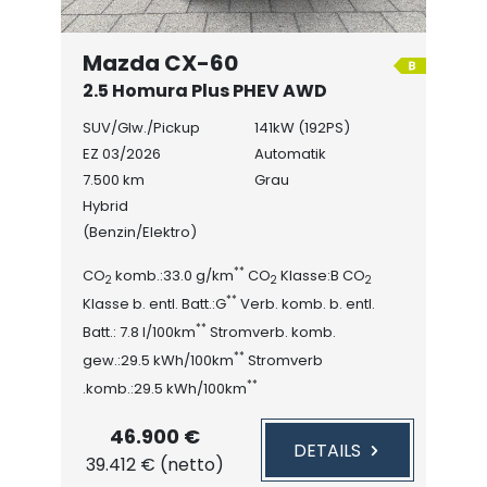
Mazda CX-60
2.5 Homura Plus PHEV AWD
SUV/Glw./Pickup
141kW (192PS)
EZ 03/2026
Automatik
7.500 km
Grau
Hybrid
(Benzin/Elektro)
**
CO
komb.:33.0 g/km
CO
Klasse:B CO
2
2
2
**
Klasse b. entl. Batt.:G
Verb. komb. b. entl.
**
Batt.: 7.8 l/100km
Stromverb. komb.
**
gew.:29.5 kWh/100km
Stromverb
**
.komb.:29.5 kWh/100km
46.900 €
DETAILS
39.412 € (netto)