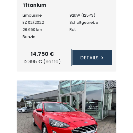
Titanium
Rückfahrkamera/Winter-Paket
Limousine
92kW (125PS)
EZ 02/2022
Schaltgetriebe
26.650 km
Rot
Benzin
14.750 €
DETAILS
12.395 € (netto)