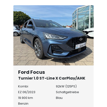
Ford Focus
Turnier 1.0 ST-Line X CarPlay/AHK
Kombi
92kW (125PS)
EZ 06/2023
Schaltgetriebe
19.900 km
Blau
Benzin