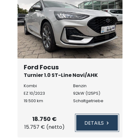
Ford Focus
Turnier 1.0 ST-Line Navi/AHK
Kombi
Benzin
EZ 10/2023
92kW (125PS)
19.500 km
Schaltgetriebe
18.750 €
DETAILS
15.757 € (netto)