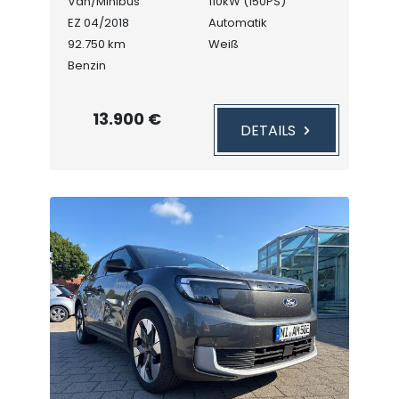
Van/Minibus
110kW (150PS)
EZ 04/2018
Automatik
92.750 km
Weiß
Benzin
13.900 €
DETAILS