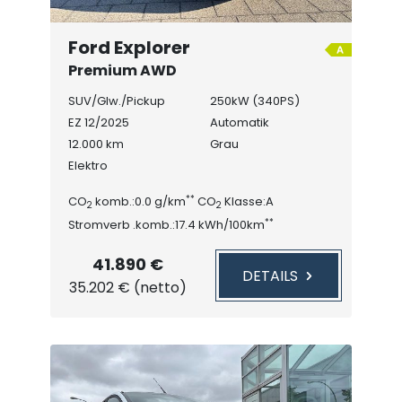
Ford Explorer
Premium AWD
Kamera/Wärmepumpe
SUV/Glw./Pickup
250kW (340PS)
EZ 12/2025
Automatik
12.000 km
Grau
Elektro
**
CO
komb.:0.0 g/km
CO
Klasse:A
2
2
**
Stromverb .komb.:17.4 kWh/100km
41.890 €
DETAILS
35.202 € (netto)