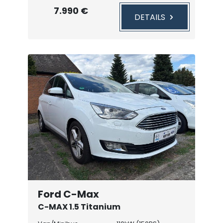
7.990 €
DETAILS
Ford C-Max
C-MAX 1.5 Titanium
Winterpaket/AHK