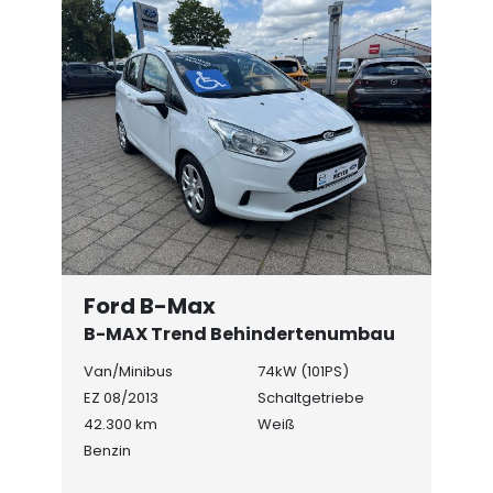
Ford B-Max
B-MAX Trend Behindertenumbau
Van/Minibus
74kW (101PS)
EZ 08/2013
Schaltgetriebe
42.300 km
Weiß
Benzin