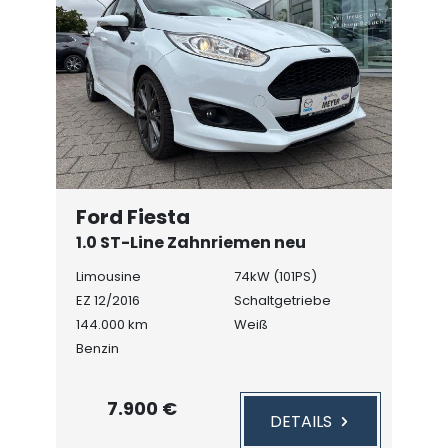
Ford Fiesta
1.0 ST-Line Zahnriemen neu
Limousine
74kW (101PS)
EZ 12/2016
Schaltgetriebe
144.000 km
Weiß
Benzin
7.900 €
DETAILS